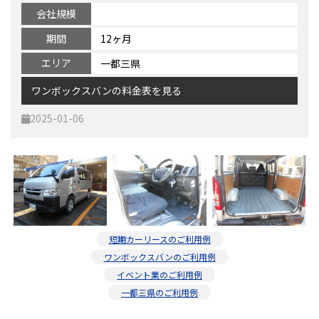
会社規模
契約について
軽貨物カーリース
期間
12ヶ月
よくある質問
エリア
一都三県
ワンボックスバンの料金表を見る
2025-01-06
短期カーリースのご利用例
ワンボックスバンのご利用例
イベント業のご利用例
一都三県のご利用例