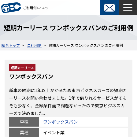
ご利用例 No.428
東京ビジネスカーズ総合TOP
短期カーリース ワンボックスバンのご利用例
マンスリーレンタカー
総合トップ
ご利用例
短期カーリース ワンボックスバンのご利用例
料金表
よくある質問
短期カーリース
オプション
ウィークリーレンタカー
ワンボックスバン
ご利用の流れ
保険・補償制度
契約について
レンタカー約款
新車の納期に1年以上かかるため東京ビジネスカーズの短期カ
ーリースを問い合わせました。1年で借りれるサービスがそも
そも少なく、金額条件面で問題なかったので東京ビジネスカ
短期カーリース
ーズで決めました。
車種
ワンボックスバン
料金表
入札関係短期カーリース
業種
イベント業
ご利用の流れ
通勤用短期カーリース