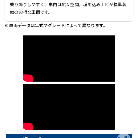
乗り降りしやすく、車内は広々空間。埋め込みナビが標準装
備のお得な車両です。
※車両データは年式やグレードによって異なります。
ＴＢカーズの整備済み車両
ＴＢカーズの「くるまづくり」
コラム「クルマのミニ知識」
ETCカードレンタル
お客様レビュー
ご利用事例
ブログ
お知らせ