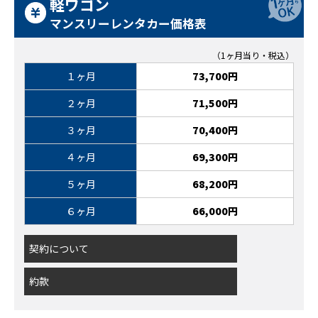
軽ワゴン
新入庫情報
マンスリーレンタカー価格表
キャンペーン
（1ヶ月当り・税込）
会社案内
１ヶ月
73,700円
アクセス
２ヶ月
71,500円
プライバシーポリシー
３ヶ月
70,400円
特定商取引に基づく表示
４ヶ月
69,300円
サイトマップ
５ヶ月
68,200円
６ヶ月
66,000円
キャンペーン情報
クルマのミニ知識
お問合せ・お見積り
契約について
〒160-0023 東京都新宿区西新宿5-17-4
03-3320-1678
約款
TEL:
営業時間｜9:00～18:00
定休日｜第2･3土曜日・日曜日・祝日