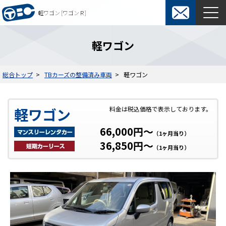
軽ワゴン [ワゴンＲ]
東京ビジネスカーズ総合TOP
軽ワゴン
マンスリーレンタカー
総合トップ
TBカーズの整備済み車両
軽ワゴン
料金表
よくある質問
軽ワゴン
料金は税込価格で表示しております。
オプション
ウィークリーレンタカー
66,000円～
ご利用の流れ
保険・補償制度
（1ヶ月当り）
36,850円～
契約について
レンタカー約款
（1ヶ月当り）
短期カーリース
料金表
入札関係短期カーリース
ご利用の流れ
通勤用短期カーリース