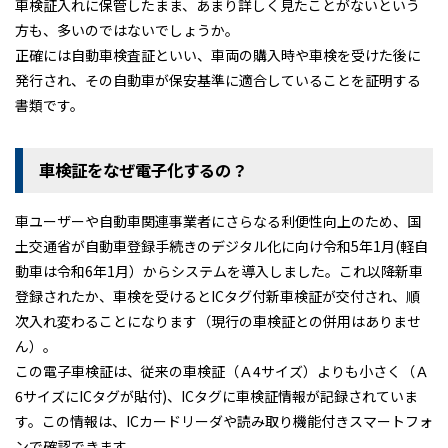
車検証入れに保管したまま、あまり詳しく見たことがないという
方も、多いのではないでしょうか。
契約について
軽貨物カーリース
正確には自動車検査証といい、車両の購入時や車検を受けた後に
よくある質問
発行され、その自動車が保安基準に適合していることを証明する
書類です。
車検証をなぜ電子化するの？
車ユーザーや自動車関連事業者にさらなる利便性向上のため、国
土交通省が自動車登録手続きのデジタル化に向け令和5年1月(軽自
動車は令和6年1月）からシステムを導入しました。これ以降新車
登録されたか、車検を受けるとICタグ付新車検証が交付され、順
次入れ変わることになります（現行の車検証との併用はありませ
ん）。
この電子車検証は、従来の車検証（Ａ4サイズ）よりも小さく（Ａ
6サイズにICタグが貼付)、ICタグに車検証情報が記録されていま
す。この情報は、ICカードリーダや読み取り機能付きスマートフォ
ンで確認できます。