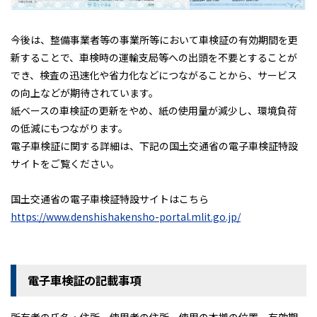
新入庫情報
今後は、整備事業者等の事業所等において車検証の有効期間を更
キャンペーン
新することで、車検時の運輸支局等への出頭を不要とすることが
会社案内
でき、検査の迅速化や省力化などにつながることから、サービス
アクセス
の向上などが期待されています。
紙ベースの車検証の更新をやめ、紙の使用量が減少し、環境負荷
プライバシーポリシー
の低減にもつながります。
特定商取引に基づく表示
電子車検証に関する詳細は、下記の国土交通省の電子車検証特設
サイトをご覧ください。
サイトマップ
国土交通省の電子車検証特設サイトはこちら
https://www.denshishakensho-portal.mlit.go.jp/
キャンペーン情報
クルマのミニ知識
お問合せ・お見積り
〒160-0023 東京都新宿区西新宿5-17-4
電子車検証の記載事項
03-3320-1678
TEL:
営業時間｜9:00～18:00
定休日｜第2･3土曜日・日曜日・祝日
所有者の氏名・住所、使用者の住所、使用の本拠の位置、有効期