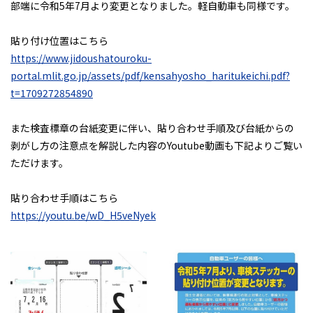
部端に令和5年7月より変更となりました。軽自動車も同様です。
貼り付け位置はこちら
https://www.jidoushatouroku-
portal.mlit.go.jp/assets/pdf/kensahyosho_haritukeichi.pdf?
t=1709272854890
また検査標章の台紙変更に伴い、貼り合わせ手順及び台紙からの
剥がし方の注意点を解説した内容のYoutube動画も下記よりご覧い
ただけます。
貼り合わせ手順はこちら
https://youtu.be/wD_H5veNyek