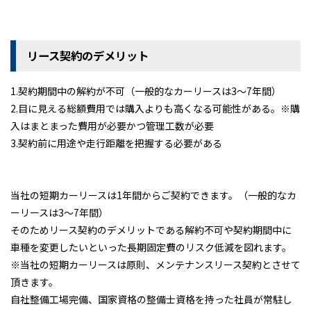
新入庫情報
キャンペーン
リース契約のデメリット
会社案内
アクセス
1.契約期間中の解約が不可（一般的なカーリースは3～7年間）
2.目に見える総額費用では購入よりも高くなる可能性がある。※購
プライバシーポリシー
入はまとまった費用が必要かつ管理工数が必要
特定商取引に基づく表示
3.契約前に用途や走行距離を把握する必要がある
サイトマップ
当社の短期カーリースは1年間からご契約できます。（一般的なカ
ーリースは3～7年間）
そのためリース契約のデメリットである解約不可や契約期間中に
キャンペーン情報
クルマのミニ知識
お問合せ・お見積り
車種を変更したいといった長期固定費のリスク低減を図れます。
〒160-0023 東京都新宿区西新宿5-17-4
※当社の短期カーリースは原則、メンテナンスリース契約とさせて
03-3320-1678
TEL:
頂きます。
営業時間｜9:00～18:00
自社整備工場完備、国家資格の整備士資格を持った社員が常駐し
定休日｜第2･3土曜日・日曜日・祝日