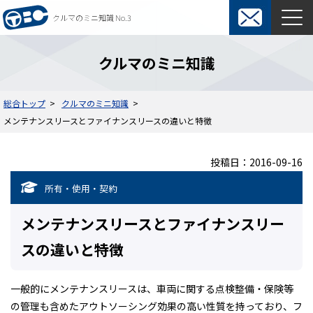
クルマのミニ知識 No.3
東京ビジネスカーズ総合TOP
クルマのミニ知識
マンスリーレンタカー
総合トップ
クルマのミニ知識
メンテナンスリースとファイナンスリースの違いと特徴
料金表
よくある質問
オプション
ウィークリーレンタカー
投稿日：2016-09-16
ご利用の流れ
保険・補償制度
所有・使用・契約
契約について
レンタカー約款
メンテナンスリースとファイナンスリー
スの違いと特徴
短期カーリース
料金表
入札関係短期カーリース
一般的にメンテナンスリースは、車両に関する点検整備・保険等
の管理も含めたアウトソーシング効果の高い性質を持っており、フ
ご利用の流れ
通勤用短期カーリース