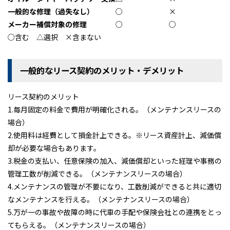
一般的な修理（過失なし）
○
×
メーカー補償対象の修理
○
○
○含む △選択 ×含まない
一般的なリース契約のメリット・デメリット
リース契約のメリット
ＴＢカーズの整備済み車両
1.毎月固定の料金で費用が明確化される。（メンテナンスリースの
ＴＢカーズの「くるまづくり」
場合）
コラム「クルマのミニ知識」
2.使用料は経費として損金計上できる。※リース資産計上、減価償
却が必要な場合もあります。
ETCカードレンタル
3.税金の支払い、任意保険の加入、減価償却といった経理や事務の
お客様レビュー
管理工数が削減できる。（メンテナンスリースの場合）
4.メンテナンスの管理が不要になり、工数削減ができると共に適切
ご利用事例
なメンテナンスを行える。（メンテナンスリースの場合）
ブログ
5.万が一の事故や故障の時に代車の手配や保険会社との連携をとっ
お知らせ
てもらえる。（メンテナンスリースの場合）