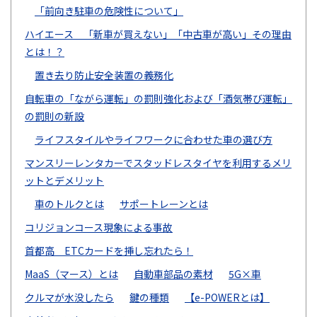
「前向き駐車の危険性について」
ハイエース 「新車が買えない」「中古車が高い」その理由
とは！？
置き去り防止安全装置の義務化
自転車の「ながら運転」の罰則強化および「酒気帯び運転」
の罰則の新設
ライフスタイルやライフワークに合わせた車の選び方
マンスリーレンタカーでスタッドレスタイヤを利用するメリ
ットとデメリット
車のトルクとは
サポートレーンとは
コリジョンコース現象による事故
首都高 ETCカードを挿し忘れたら！
MaaS（マース）とは
自動車部品の素材
5G×車
クルマが水没したら
鍵の種類
【e-POWERとは】