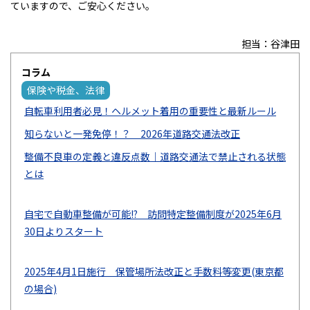
ていますので、ご安心ください。
担当：谷津田
コラム
保険や税金、法律
自転車利用者必見！ヘルメット着用の重要性と最新ルール
知らないと一発免停！？ 2026年道路交通法改正
整備不良車の定義と違反点数｜道路交通法で禁止される状態
とは
自宅で自動車整備が可能!? 訪問特定整備制度が2025年6月
30日よりスタート
2025年4月1日施行 保管場所法改正と手数料等変更(東京都
の場合)