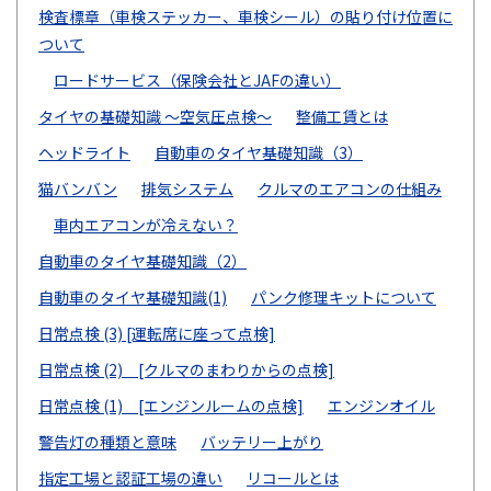
検査標章（車検ステッカー、車検シール）の貼り付け位置に
ついて
ロードサービス（保険会社とJAFの違い）
タイヤの基礎知識 ～空気圧点検～
整備工賃とは
ヘッドライト
自動車のタイヤ基礎知識（3）
猫バンバン
排気システム
クルマのエアコンの仕組み
車内エアコンが冷えない？
自動車のタイヤ基礎知識（2）
自動車のタイヤ基礎知識(1)
パンク修理キットについて
日常点検 (3) [運転席に座って点検]
日常点検 (2) [クルマのまわりからの点検]
日常点検 (1) [エンジンルームの点検]
エンジンオイル
警告灯の種類と意味
バッテリー上がり
指定工場と認証工場の違い
リコールとは