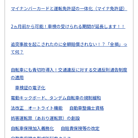
マイナンバーカードと運転免許証の一体化（マイナ免許証）
2ヵ月前から可能！車検の受けられる期間が延長します！！
追突事故を起こされたのに全額賠償されない！？「全損」っ
て何？
自転車にも青切符導入！交通違反に対する交通反則通告制度
の適用
車検証の電子化
電動キックボード、タンデム自転車の規制緩和
法改正 オートライト機能
自動車整備士資格
妨害運転罪（あおり運転罪）の創設
自転車保険加入義務化
自賠責保険等の改定