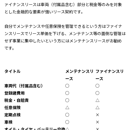
ァイナンスリースは車両（付属品含む）部分と税金等のみを対象
契約について
軽貨物カーリース
とした金融的な要素が強いリース契約です。
よくある質問
自分でメンテナンスや任意保険を管理できるという方はファイナ
ンスリースでリース単価を下げる、メンテナンス等の面倒な管理は
せず事業に集中したいという方にはメンテナンスリースがお勧め
です。
タイトル
メンテナンスリ
ファイナンスリ
ース
ース
車両代（付属品含む）
○
○
登録諸費用
○
○
税金・自賠責
○
△
任意保険
△
△
定期点検
○
×
車検
○
×
オイル・タイヤ・バッテリー交換
△
×