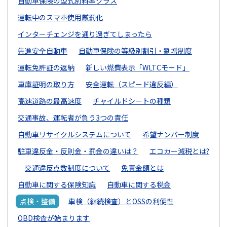
自動車保険の型式別料率クラス
運転中のスマホ使用厳罰化
インターチェンジを通り過ぎてしまったら
先進安全自動車
自動車保険の等級別割引・割増制度
運転免許証の返納
新しい燃費表示「WLTCモード」
車庫証明の取り方
安全運転（スピード違反編）
高速道路の最高速度
チャイルドシートの種類
交通事故、運転者が負う3つの責任
自動車リサイクルシステムについて
希望ナンバー制度
駐車違反金・反則金・罰金の違いは？
エコカー減税とは?
交通違反点数制度について
免責金額とは
自動車に関する保険知識
自動車に関する税金
点検・整備
車検（継続検査）とOSSの利便性
OBD検査が始まります