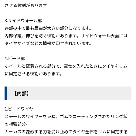
させる役割があります。
新入庫情報
キャンペーン
3.サイドウォール部
各部の中で最も屈曲が大きい部分になります。
会社案内
内部保護、伸びを防ぐ役割があります。サイドウォール表面には
アクセス
タイヤサイズなどの情報が印字されています。
プライバシーポリシー
4.ビード部
特定商取引に基づく表示
ホイールと密着される部分で、空気を入れたときにタイヤをリム
サイトマップ
に固定させる役割があります。
【内部】
キャンペーン情報
クルマのミニ知識
お問合せ・お見積り
1.ビードワイヤー
〒160-0023 東京都新宿区西新宿5-17-4
スチールのワイヤーを束ね、ゴムでコーティングされたリング状
03-3320-1678
TEL:
の補強部分。
営業時間｜9:00～18:00
定休日｜第2･3土曜日・日曜日・祝日
カーカスの変形する力を受け止めてタイヤ全体をリムに固定する