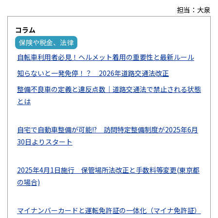
担当：大泉
コラム
保険や税金、法律
自転車利用者必見！ヘルメット着用の重要性と最新ルール
知らないと一発免停！？ 2026年道路交通法改正
整備不良車の定義と違反点数｜道路交通法で禁止される状態
とは
自宅で自動車整備が可能!? 訪問特定整備制度が2025年6月
30日よりスタート
2025年4月1日施行 保管場所法改正と手数料等変更(東京都
の場合)
マイナンバーカードと運転免許証の一体化（マイナ免許証）