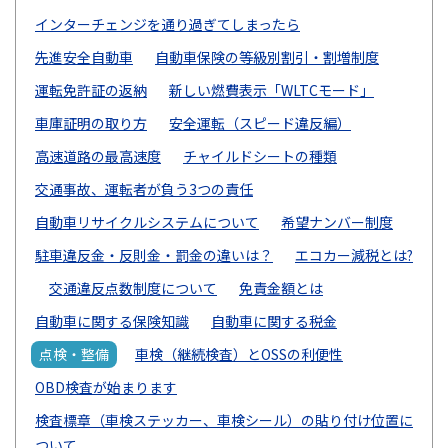
インターチェンジを通り過ぎてしまったら
先進安全自動車
自動車保険の等級別割引・割増制度
運転免許証の返納
新しい燃費表示「WLTCモード」
車庫証明の取り方
安全運転（スピード違反編）
高速道路の最高速度
チャイルドシートの種類
交通事故、運転者が負う3つの責任
自動車リサイクルシステムについて
希望ナンバー制度
駐車違反金・反則金・罰金の違いは？
エコカー減税とは?
交通違反点数制度について
免責金額とは
自動車に関する保険知識
自動車に関する税金
点検・整備
車検（継続検査）とOSSの利便性
OBD検査が始まります
検査標章（車検ステッカー、車検シール）の貼り付け位置に
ついて