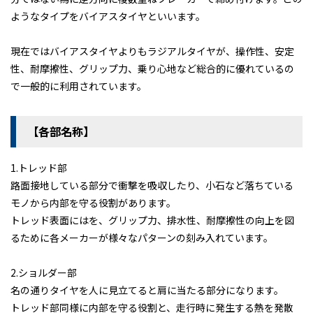
ようなタイプをバイアスタイヤといいます。
現在ではバイアスタイヤよりもラジアルタイヤが、操作性、安定
性、耐摩擦性、グリップ力、乗り心地など総合的に優れているの
で一般的に利用されています。
【各部名称】
ＴＢカーズの整備済み車両
ＴＢカーズの「くるまづくり」
1.トレッド部
コラム「クルマのミニ知識」
路面接地している部分で衝撃を吸収したり、小石など落ちている
モノから内部を守る役割があります。
ETCカードレンタル
トレッド表面にはを、グリップ力、排水性、耐摩擦性の向上を図
お客様レビュー
るために各メーカーが様々なパターンの刻み入れています。
ご利用事例
2.ショルダー部
ブログ
名の通りタイヤを人に見立てると肩に当たる部分になります。
お知らせ
トレッド部同様に内部を守る役割と、走行時に発生する熱を発散