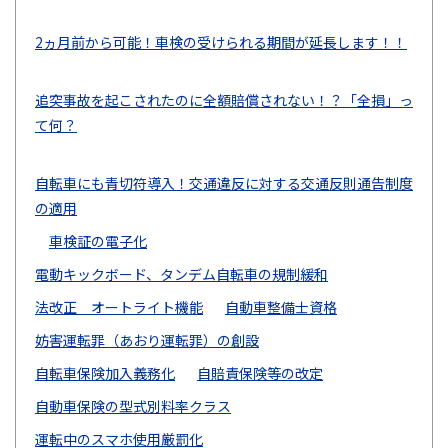
2ヵ月前から可能！車検の受けられる期間が延長します！！
追突事故を起こされたのに全額賠償されない！？「全損」っ
て何？
自転車にも青切符導入！交通違反に対する交通反則通告制度
の適用
車検証の電子化
電動キックボード、タンデム自転車の規制緩和
法改正 オートライト機能
自動車整備士資格
妨害運転罪（あおり運転罪）の創設
自転車保険加入義務化
自賠責保険等の改定
自動車保険の型式別料率クラス
運転中のスマホ使用厳罰化