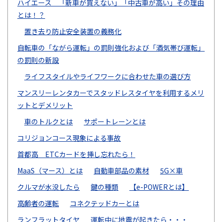
ハイエース 「新車が買えない」「中古車が高い」その理由
とは！？
置き去り防止安全装置の義務化
自転車の「ながら運転」の罰則強化および「酒気帯び運転」
の罰則の新設
ライフスタイルやライフワークに合わせた車の選び方
マンスリーレンタカーでスタッドレスタイヤを利用するメリ
ットとデメリット
車のトルクとは
サポートレーンとは
コリジョンコース現象による事故
首都高 ETCカードを挿し忘れたら！
MaaS（マース）とは
自動車部品の素材
5G×車
クルマが水没したら
鍵の種類
【e-POWERとは】
高齢者の運転
コネクテッドカーとは
ランフラットタイヤ
運転中に地震が起きたら・・・