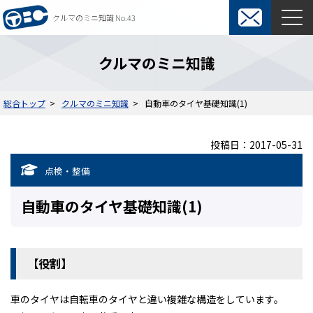
クルマのミニ知識 No.43
東京ビジネスカーズ総合TOP
クルマのミニ知識
マンスリーレンタカー
総合トップ
クルマのミニ知識
自動車のタイヤ基礎知識(1)
料金表
よくある質問
投稿日：2017-05-31
オプション
ウィークリーレンタカー
点検・整備
ご利用の流れ
保険・補償制度
自動車のタイヤ基礎知識(1)
契約について
レンタカー約款
短期カーリース
【役割】
料金表
入札関係短期カーリース
車のタイヤは自転車のタイヤと違い複雑な構造をしています。
ご利用の流れ
通勤用短期カーリース