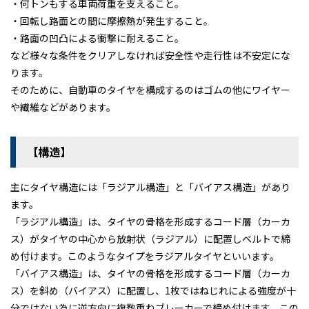
・何トンもする車両荷重を支えること。
・回転し路面との間に摩擦熱が発生すること。
契約について
軽貨物カーリース
・路面の凹凸による衝撃に耐えること。
よくある質問
など様々な条件をクリアしなければ安全性や走行性は不安定にな
ります。
そのために、自動車のタイヤを構成するのはゴムの他にワイヤー
や繊維などがあります。
【構造】
主にタイヤ構造には「ラジアル構造」と「バイアス構造」があり
ます。
「ラジアル構造」は、タイヤの骨格を形成するコード層（カーカ
ス）がタイヤの中心から放射状（ラジアル）に配置しベルトで締
め付けます。このようなタイプをラジアルタイヤといいます。
「バイアス構造」は、タイヤの骨格を形成するコード層（カーカ
ス）を斜め（バイアス）に配置し、1枚ではねじれによる強度が十
分ではない為に逆方向に複数重ねブレーカーで締め付けます。この